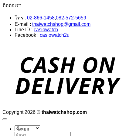
ติดต่อเรา
โทร :
02-866-1458
,
082-572-5659
E-mail :
thaiwatchshop@gmail.com
Line ID :
casiowatch
Facebook :
casiowatch2u
D
Copyright 2026 ©
thaiwatchshop.com
ค้นหา: