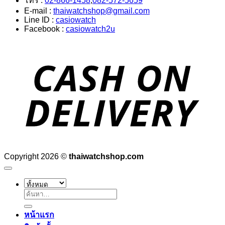
โทร :
02-866-1458
,
082-572-5659
E-mail :
thaiwatchshop@gmail.com
Line ID :
casiowatch
Facebook :
casiowatch2u
D
Copyright 2026 ©
thaiwatchshop.com
ค้นหา:
หน้าแรก