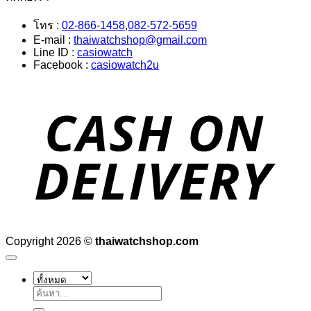
โทร :
02-866-1458
,
082-572-5659
E-mail :
thaiwatchshop@gmail.com
Line ID :
casiowatch
Facebook :
casiowatch2u
D
Copyright 2026 ©
thaiwatchshop.com
ค้นหา: