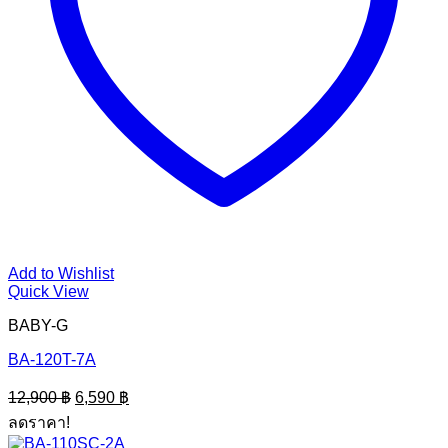
Add to Wishlist
Quick View
BABY-G
BA-120T-7A
Original
Current
12,900
฿
6,590
฿
price
price
ลดราคา!
was:
is: