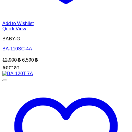
Add to Wishlist
Quick View
BABY-G
BA-110SC-4A
Original
Current
12,900
฿
6,590
฿
price
price
ลดราคา!
was:
is:
12,900 ฿.
6,590 ฿.