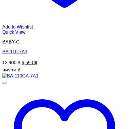
Add to Wishlist
Quick View
BABY-G
BA-110-7A3
Original
Current
12,900
฿
6,590
฿
price
price
ลดราคา!
was:
is:
12,900 ฿.
6,590 ฿.