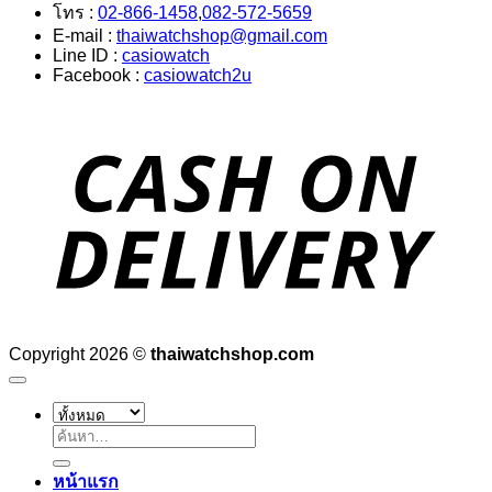
โทร :
02-866-1458
,
082-572-5659
E-mail :
thaiwatchshop@gmail.com
Line ID :
casiowatch
Facebook :
casiowatch2u
D
Copyright 2026 ©
thaiwatchshop.com
ค้นหา:
หน้าแรก