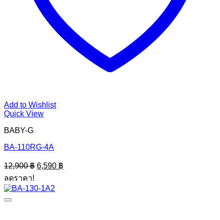
Add to Wishlist
Quick View
BABY-G
BA-110RG-4A
Original
Current
12,900
฿
6,590
฿
price
price
ลดราคา!
was:
is:
12,900 ฿.
6,590 ฿.