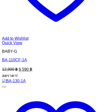
Add to Wishlist
Quick View
BABY-G
BA-110CF-1A
Original
Current
12,900
฿
6,590
฿
price
price
ลดราคา!
was:
is:
12,900 ฿.
6,590 ฿.