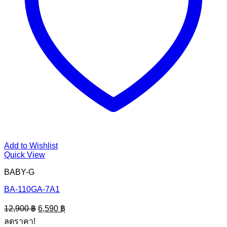
Add to Wishlist
Quick View
BABY-G
BA-110GA-7A1
Original
Current
12,900
฿
6,590
฿
price
price
ลดราคา!
was:
is: