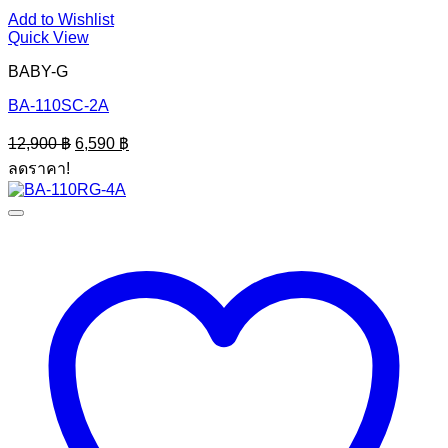
Add to Wishlist
Quick View
BABY-G
BA-110SC-2A
Original
Current
12,900
฿
6,590
฿
price
price
ลดราคา!
was:
is:
12,900 ฿.
6,590 ฿.