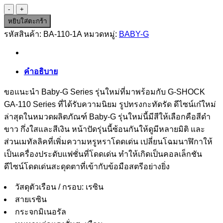
จำนวน
BA-
หยิบใส่ตะกร้า
110-
รหัสสินค้า:
BA-110-1A
หมวดหมู่:
BABY-G
1A
ชิ้น
คำอธิบาย
ขอแนะนำ Baby-G Series รุ่นใหม่ที่มาพร้อมกับ G-SHOCK
GA-110 Series ที่ได้รับความนิยม รูปทรงกะทัดรัด ดีไซน์เก๋ใหม่
ล่าสุดในหมวดผลิตภัณฑ์ Baby-G รุ่นใหม่นี้มีสีให้เลือกคือสีดำ
ขาว กึ่งใสและสีเงิน หน้าปัดรุ่นนี้ซ้อนกันให้ดูมีหลายมิติ และ
ส่วนเมทัลลิคที่เพิ่มความหรูหราโดดเด่น เปลี่ยนโฉมนาฬิกาให้
เป็นเครื่องประดับแฟชั่นที่โดดเด่น ทำให้เกิดเป็นคอลเล็กชัน
ดีไซน์โดดเด่นสะดุดตาที่เข้ากับข้อมือสตรีอย่างยิ่ง
วัสดุตัวเรือน / กรอบ: เรซิน
สายเรซิน
กระจกมิเนอรัล