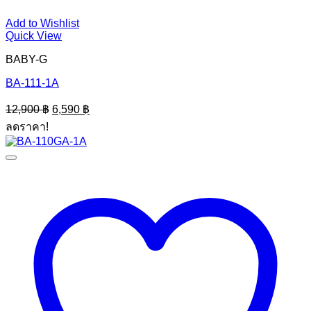
Add to Wishlist
Quick View
BABY-G
BA-111-1A
Original
Current
12,900
฿
6,590
฿
price
price
ลดราคา!
was:
is:
12,900 ฿.
6,590 ฿.