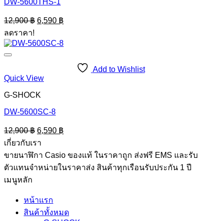
DW-5600THS-1
Original
Current
12,900
฿
6,590
฿
price
price
ลดราคา!
was:
is:
12,900 ฿.
6,590 ฿.
Add to Wishlist
Quick View
G-SHOCK
DW-5600SC-8
Original
Current
12,900
฿
6,590
฿
price
price
เกี่ยวกับเรา
was:
is:
ขายนาฬิกา Casio ของแท้ ในราคาถูก ส่งฟรี EMS และรับ
12,900 ฿.
6,590 ฿.
ตัวแทนจำหน่ายในราคาส่ง สินค้าทุกเรือนรับประกัน 1 ปี
เมนูหลัก
หน้าแรก
สินค้าทั้งหมด