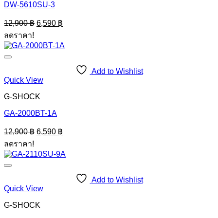
DW-5610SU-3
Original
Current
12,900
฿
6,590
฿
price
price
ลดราคา!
was:
is:
12,900 ฿.
6,590 ฿.
Add to Wishlist
Quick View
G-SHOCK
GA-2000BT-1A
Original
Current
12,900
฿
6,590
฿
price
price
ลดราคา!
was:
is:
12,900 ฿.
6,590 ฿.
Add to Wishlist
Quick View
G-SHOCK