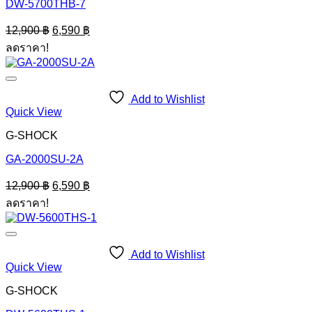
DW-5700THB-7
Original
Current
12,900
฿
6,590
฿
price
price
ลดราคา!
was:
is:
12,900 ฿.
6,590 ฿.
Add to Wishlist
Quick View
G-SHOCK
GA-2000SU-2A
Original
Current
12,900
฿
6,590
฿
price
price
ลดราคา!
was:
is:
12,900 ฿.
6,590 ฿.
Add to Wishlist
Quick View
G-SHOCK