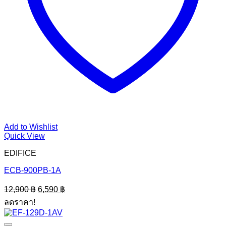
Add to Wishlist
Quick View
EDIFICE
ECB-900PB-1A
Original
Current
12,900
฿
6,590
฿
price
price
ลดราคา!
was:
is:
12,900 ฿.
6,590 ฿.