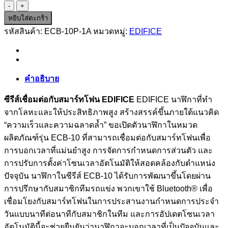
จำนวน
ECB-
หยิบใส่ตะกร้า
10P-
รหัสสินค้า:
ECB-10P-1A
หมวดหมู่:
EDIFICE
1A
ชิ้น
คำอธิบาย
ซีรีส์เชื่อมต่อกับสมาร์ทโฟน EDIFICE
EDIFICE นาฬิกาที่ทำ
จากโลหะและให้ประสิทธิภาพสูง สร้างสรรค์ขึ้นภายใต้แนวคิด
“ความเร็วและความฉลาดล้ำ” ขอเปิดตัวนาฬิกาในหมวด
ผลิตภัณฑ์รุ่น ECB-10 ที่สามารถเชื่อมต่อกับสมาร์ทโฟนเพื่อ
การบอกเวลาที่แม่นยำสูง การจัดการกำหนดการส่วนตัว และ
การปรับการตั้งค่าโซนเวลาอัตโนมัติให้สอดคล้องกับตำแหน่ง
ปัจจุบัน นาฬิกาในซีรีส์ ECB-10 ได้รับการพัฒนาขึ้นโดยผ่าน
การปรึกษากับสมาชิกทีมรถแข่ง พวกเขาใช้ Bluetooth® เพื่อ
เชื่อมโยงกับสมาร์ทโฟนในการประสานงานกำหนดการประจำ
วันแบบนาทีต่อนาทีกับสมาชิกในทีม และการอัปเดตโซนเวลา
อัตโนมัตินี้จะช่วยยืนยันว่านาฬิกาจะบอกเวลาที่เป็นปัจจุบันและ