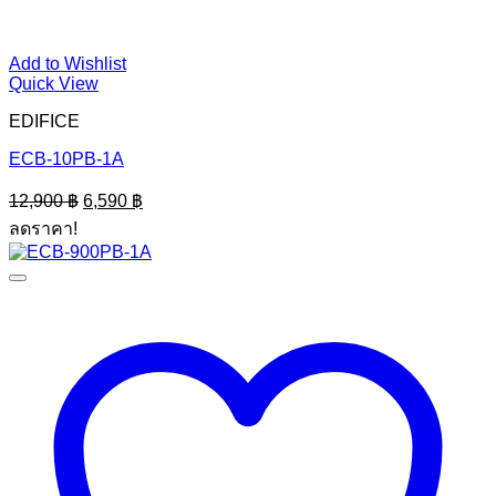
Add to Wishlist
Quick View
EDIFICE
ECB-10PB-1A
Original
Current
12,900
฿
6,590
฿
price
price
ลดราคา!
was:
is:
12,900 ฿.
6,590 ฿.