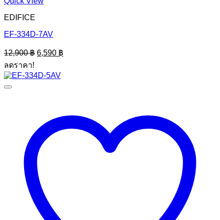
Quick View
EDIFICE
EF-334D-7AV
Original
Current
12,900
฿
6,590
฿
price
price
ลดราคา!
was:
is:
12,900 ฿.
6,590 ฿.