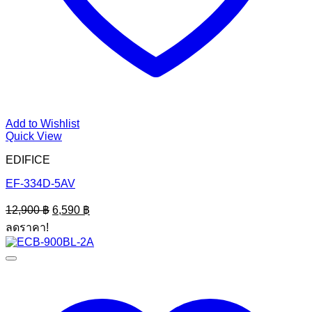
Add to Wishlist
Quick View
EDIFICE
EF-334D-5AV
Original
Current
12,900
฿
6,590
฿
price
price
ลดราคา!
was:
is:
12,900 ฿.
6,590 ฿.