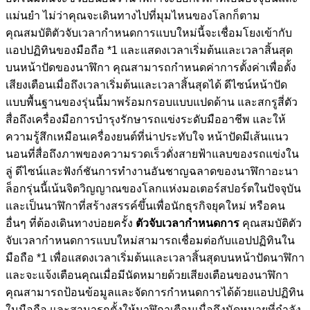
แม่นยำ ไม่ว่าคุณจะเดินทางไปที่มุมไหนของโลกก็ตาม
คุณสมบัติตัวจับเวลากำหนดการแบบใหม่นี้จะเชื่อมโยงเข้ากับ
แอปปฏิทินของมือถือ
*1
และแสดงเวลาเริ่มต้นและเวลาสิ้นสุด
บนหน้าปัดของนาฬิกา คุณสามารถกำหนดค่าการตั้งค่าเพื่อตั้ง
เสียงเตือนเมื่อถึงเวลาเริ่มต้นและเวลาสิ้นสุดได้ ดีไซน์หน้าปัด
แบบพื้นฐานของรุ่นนี้มาพร้อมกรอบแบบแปดด้าน และสกรูสี่ตัว
สื่อถึงเครื่องมือการบำรุงรักษารถแข่งระดับมืออาชีพ และให้
ความรู้สึกเหมือนเครื่องยนต์ที่น่าประทับใจ หน้าปัดมีเส้นแนว
นอนที่สื่อถึงภาพของความรวดเร็วดั่งสายฟ้าแลบของรถแข่งใน
ลู่ ดีไซน์และฟังก์ชันการทำงานอันชาญฉลาดของนาฬิกาอะนา
ล็อกรุ่นนี้เน้นจิตวิญญาณของโลกแห่งมอเตอร์สปอร์ตในปัจจุบัน
และเป็นนาฬิกาที่สร้างสรรค์ขึ้นเพื่อนักธุรกิจยุคใหม่ หรือคน
อื่นๆ ที่ต้องเดินทางบ่อยครั้ง
ตัวจับเวลากำหนดการ
คุณสมบัติตัว
จับเวลากำหนดการแบบใหม่สามารถเชื่อมต่อกับแอปปฏิทินใน
มือถือ
*1
เพื่อแสดงเวลาเริ่มต้นและเวลาสิ้นสุดบนหน้าปัดนาฬิกา
และจะแจ้งเตือนคุณเมื่อมีนัดหมายด้วยเสียงเตือนของนาฬิกา
คุณสามารถป้อนข้อมูลและจัดการกำหนดการได้ด้วยแอปปฏิทิน
ในมือถือ และสามารถตั้งให้นาฬิกาเตือนเมื่อถึงนัดหมายที่กำลัง