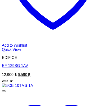
Add to Wishlist
Quick View
EDIFICE
EF-129SG-1AV
Original
Current
12,900
฿
6,590
฿
price
price
ลดราคา!
was:
is:
12,900 ฿.
6,590 ฿.