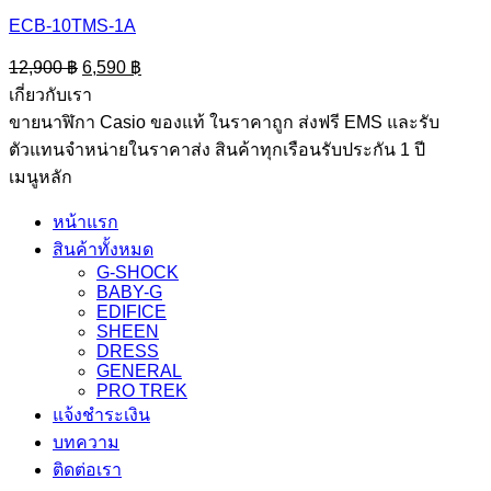
ECB-10TMS-1A
Original
Current
12,900
฿
6,590
฿
price
price
เกี่ยวกับเรา
was:
is:
ขายนาฬิกา Casio ของแท้ ในราคาถูก ส่งฟรี EMS และรับ
12,900 ฿.
6,590 ฿.
ตัวแทนจำหน่ายในราคาส่ง สินค้าทุกเรือนรับประกัน 1 ปี
เมนูหลัก
หน้าแรก
สินค้าทั้งหมด
G-SHOCK
BABY-G
EDIFICE
SHEEN
DRESS
GENERAL
PRO TREK
แจ้งชำระเงิน
บทความ
ติดต่อเรา