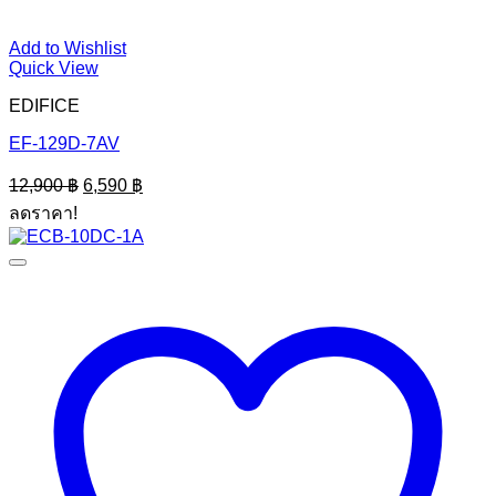
Add to Wishlist
Quick View
EDIFICE
EF-129D-7AV
Original
Current
12,900
฿
6,590
฿
price
price
ลดราคา!
was:
is:
12,900 ฿.
6,590 ฿.