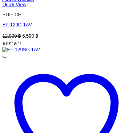
Quick View
EDIFICE
EF-129D-1AV
Original
Current
12,900
฿
6,590
฿
price
price
ลดราคา!
was:
is:
12,900 ฿.
6,590 ฿.