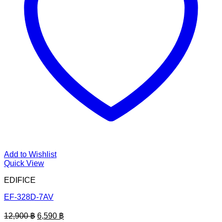
Add to Wishlist
Quick View
EDIFICE
EF-328D-7AV
Original
Current
12,900
฿
6,590
฿