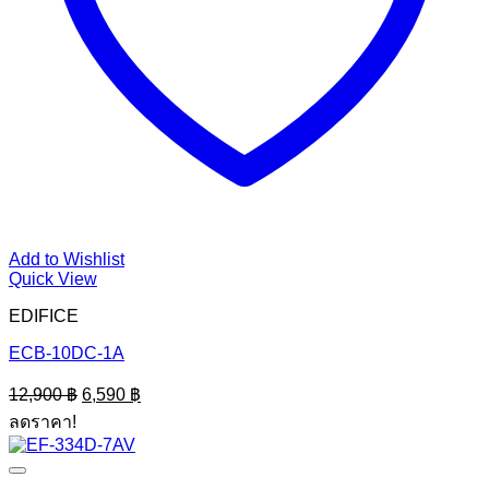
Add to Wishlist
Quick View
EDIFICE
ECB-10DC-1A
Original
Current
12,900
฿
6,590
฿
price
price
ลดราคา!
was:
is:
12,900 ฿.
6,590 ฿.