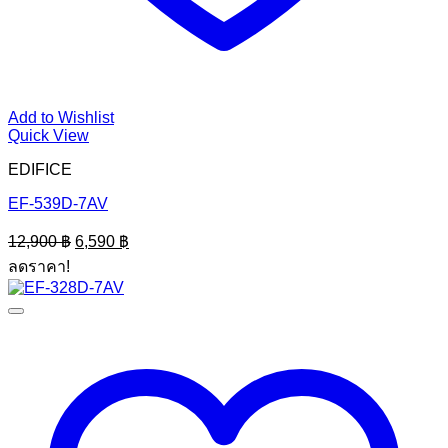
Add to Wishlist
Quick View
EDIFICE
EF-539D-7AV
Original
Current
12,900
฿
6,590
฿
price
price
ลดราคา!
was:
is:
12,900 ฿.
6,590 ฿.