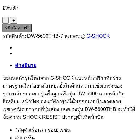
มีสินค้า
จำนวน
DW-
หยิบใส่ตะกร้า
5600THB-
รหัสสินค้า:
DW-5600THB-7
หมวดหมู่:
G-SHOCK
7
ชิ้น
คำอธิบาย
ขอแนะนำรุ่นใหม่จาก G-SHOCK แบรนด์นาฬิกาที่สร้าง
มาตรฐานใหม่อย่างไม่หยุดยั้งในด้านความแข็งแกร่งของ
อุปกรณ์บอกเวลา รุ่นพื้นฐานคือรุ่น DW-5600 แบบหน้าปัด
สี่เหลี่ยม หน้าปัดของนาฬิการุ่นนี้นั้นออกแบบในลวดลาย
เรขาคณิต การกดที่ปุ่มส่องแสงของรุ่น DW-5600THB จะทำให้
ข้อความ SHOCK RESIST ปรากฏขึ้นที่หน้าปัด
วัสดุตัวเรือน / กรอบ: เรซิน
สายเรซิน