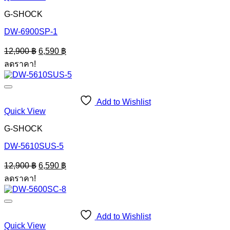
G-SHOCK
DW-6900SP-1
Original
Current
12,900
฿
6,590
฿
price
price
ลดราคา!
was:
is:
12,900 ฿.
6,590 ฿.
Add to Wishlist
Quick View
G-SHOCK
DW-5610SUS-5
Original
Current
12,900
฿
6,590
฿
price
price
ลดราคา!
was:
is:
12,900 ฿.
6,590 ฿.
Add to Wishlist
Quick View