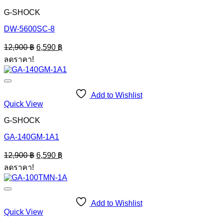
G-SHOCK
DW-5600SC-8
Original
Current
12,900
฿
6,590
฿
price
price
ลดราคา!
was:
is:
12,900 ฿.
6,590 ฿.
Add to Wishlist
Quick View
G-SHOCK
GA-140GM-1A1
Original
Current
12,900
฿
6,590
฿
price
price
ลดราคา!
was:
is:
12,900 ฿.
6,590 ฿.
Add to Wishlist
Quick View