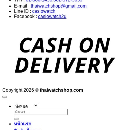
E-mail :
thaiwatchshop@gmail.com
Line ID :
casiowatch
Facebook :
casiowatch2u
D
Copyright 2026 ©
thaiwatchshop.com
ค้นหา:
หน้าแรก