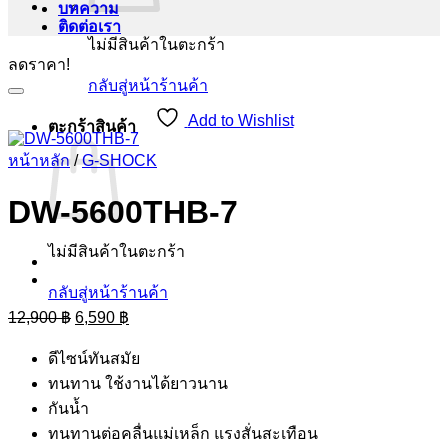
บทความ
ติดต่อเรา
ไม่มีสินค้าในตะกร้า
ลดราคา!
กลับสู่หน้าร้านค้า
Add to Wishlist
ตะกร้าสินค้า
หน้าหลัก
/
G-SHOCK
DW-5600THB-7
ไม่มีสินค้าในตะกร้า
กลับสู่หน้าร้านค้า
Original
Current
12,900
฿
6,590
฿
price
price
was:
is:
ดีไซน์ทันสมัย
12,900 ฿.
6,590 ฿.
ทนทาน ใช้งานได้ยาวนาน
กันน้ำ
ทนทานต่อคลื่นแม่เหล็ก แรงสั่นสะเทือน