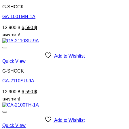
G-SHOCK
GA-100TMN-1A
Original
Current
12,900
฿
6,590
฿
price
price
ลดราคา!
was:
is:
12,900 ฿.
6,590 ฿.
Add to Wishlist
Quick View
G-SHOCK
GA-2110SU-9A
Original
Current
12,900
฿
6,590
฿
price
price
ลดราคา!
was:
is:
12,900 ฿.
6,590 ฿.
Add to Wishlist
Quick View