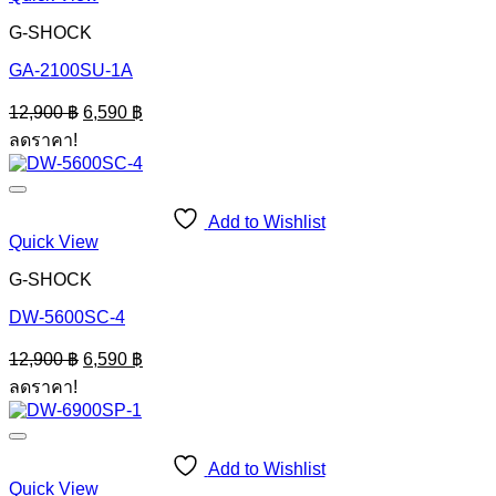
G-SHOCK
GA-2100SU-1A
Original
Current
12,900
฿
6,590
฿
price
price
ลดราคา!
was:
is:
12,900 ฿.
6,590 ฿.
Add to Wishlist
Quick View
G-SHOCK
DW-5600SC-4
Original
Current
12,900
฿
6,590
฿
price
price
ลดราคา!
was:
is:
12,900 ฿.
6,590 ฿.
Add to Wishlist
Quick View