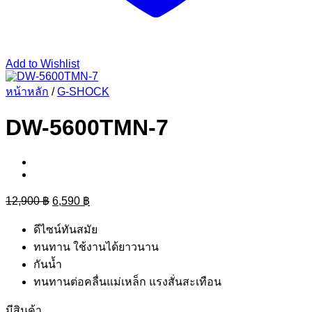
Add to Wishlist
หน้าหลัก
/
G-SHOCK
DW-5600TMN-7
Original
Current
12,900
฿
6,590
฿
price
price
was:
is:
ดีไซน์ทันสมัย
12,900 ฿.
6,590 ฿.
ทนทาน ใช้งานได้ยาวนาน
กันน้ำ
ทนทานต่อคลื่นแม่เหล็ก แรงสั่นสะเทือน
มีสินค้า