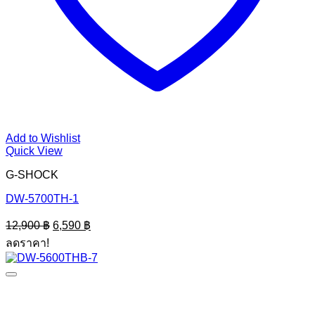
Add to Wishlist
Quick View
G-SHOCK
DW-5700TH-1
Original
Current
12,900
฿
6,590
฿
price
price
ลดราคา!
was:
is:
12,900 ฿.
6,590 ฿.