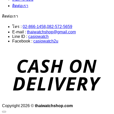
ติดต่อเรา
ติดต่อเรา
โทร :
02-866-1458
,
082-572-5659
E-mail :
thaiwatchshop@gmail.com
Line ID :
casiowatch
Facebook :
casiowatch2u
D
Copyright 2026 ©
thaiwatchshop.com