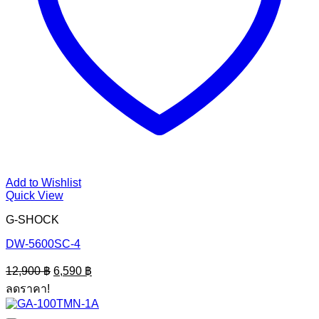
Add to Wishlist
Quick View
G-SHOCK
DW-5600SC-4
Original
Current
12,900
฿
6,590
฿
price
price
ลดราคา!
was:
is:
12,900 ฿.
6,590 ฿.