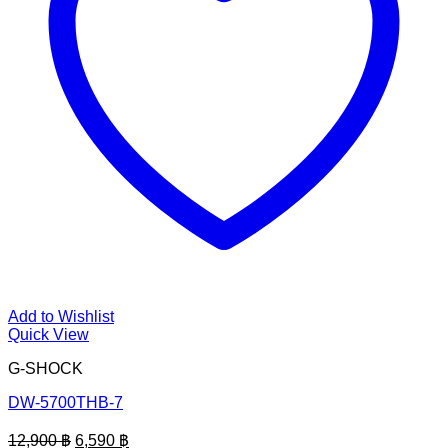
Add to Wishlist
Quick View
G-SHOCK
DW-5700THB-7
Original
Current
12,900
฿
6,590
฿