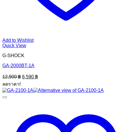
Add to Wishlist
Quick View
G-SHOCK
GA-2000BT-1A
Original
Current
12,900
฿
6,590
฿
price
price
ลดราคา!
was:
is:
12,900 ฿.
6,590 ฿.