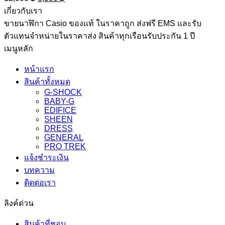
price
price
เกี่ยวกับเรา
was:
is:
ขายนาฬิกา Casio ของแท้ ในราคาถูก ส่งฟรี EMS และรับ
12,900 ฿.
6,590 ฿.
ตัวแทนจำหน่ายในราคาส่ง สินค้าทุกเรือนรับประกัน 1 ปี
เมนูหลัก
หน้าแรก
สินค้าทั้งหมด
G-SHOCK
BABY-G
EDIFICE
SHEEN
DRESS
GENERAL
PRO TREK
แจ้งชำระเงิน
บทความ
ติดต่อเรา
ลิงค์ด่วน
สินค้าที่ชอบ