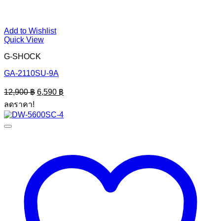
Add to Wishlist
Quick View
G-SHOCK
GA-2110SU-9A
Original
Current
12,900
฿
6,590
฿
price
price
ลดราคา!
was:
is:
12,900 ฿.
6,590 ฿.