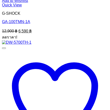
Add to Wishlist
Quick View
G-SHOCK
GA-100TMN-1A
Original
Current
12,900
฿
6,590
฿
price
price
ลดราคา!
was:
is:
12,900 ฿.
6,590 ฿.