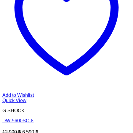
Add to Wishlist
Quick View
G-SHOCK
DW-5600SC-8
Original
Current
12,900
฿
6,590
฿