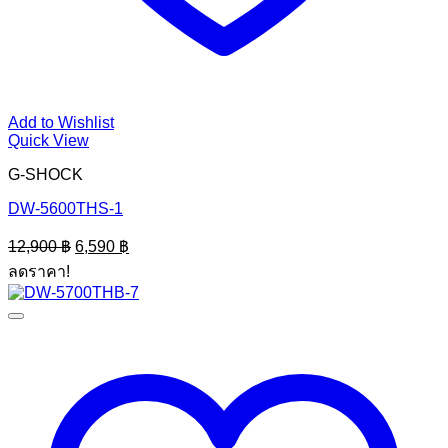
Add to Wishlist
Quick View
G-SHOCK
DW-5600THS-1
Original
Current
12,900
฿
6,590
฿
price
price
ลดราคา!
was:
is:
12,900 ฿.
6,590 ฿.