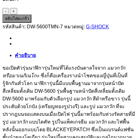
จำนวน
DW-
หยิบใส่ตะกร้า
5600TMN-
รหัสสินค้า:
DW-5600TMN-7
หมวดหมู่:
G-SHOCK
7
ชิ้น
คำอธิบาย
ขอเปิดตัวรุ่นนาฬิการุ่นใหม่ที่ได้แรงบันดาลใจจาก
แมวกวัก
หรือมาเนกิเนโกะ
ซึ่งก็คือเครื่องรางนำโชคของญี่ปุ่นที่เป็นที่
รู้จักกันทั่วโลก นาฬิการุ่นนี้มีแบบพื้นฐานมาจากรุ่นหน้าปัด
สี่เหลี่ยมดั้งเดิม DW-5600 รุ่นพื้นฐานหน้าปัดสี่เหลี่ยมดั้งเดิม
DW-5600 มาพร้อมกับตัวเลือกรูป
แมวกวัก
สีดำหรือขาว รุ่นนี้
ประดับด้วยโกบัง (เหรียญทองรูปวงรี) และรูป
แมวกวัก
ที่จะ
ปรากฎบนจอแสดงบนเมื่อเปิดไฟ รุ่นนี้มาพร้อมกับห่วงรัดสายที่มี
รูป
แมวกวัก
แบบไดคัท รูปในแพ็คเกจธีม
แมวกวัก
และไฟพื้น
หลังนั้นออกแบบโดย BLACKEYEPATCH ซึ่งเป็นแบรนด์แฟชั่น
ชั้นนำของโตเกียว รุ่นใหม่นี้ผสานคุณสมบัติและกลไกมากมาย