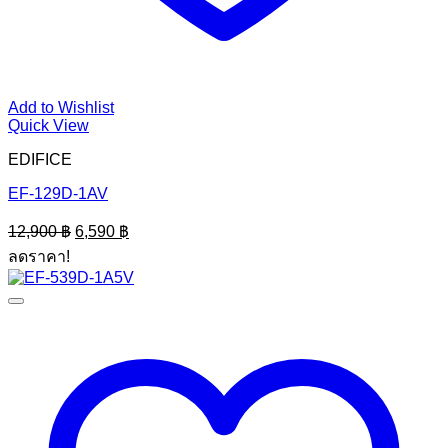
Add to Wishlist
Quick View
EDIFICE
EF-129D-1AV
Original
Current
12,900
฿
6,590
฿
price
price
ลดราคา!
was:
is:
12,900 ฿.
6,590 ฿.