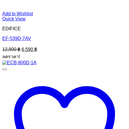
Add to Wishlist
Quick View
EDIFICE
EF-539D-7AV
Original
Current
12,900
฿
6,590
฿
price
price
ลดราคา!
was:
is:
12,900 ฿.
6,590 ฿.