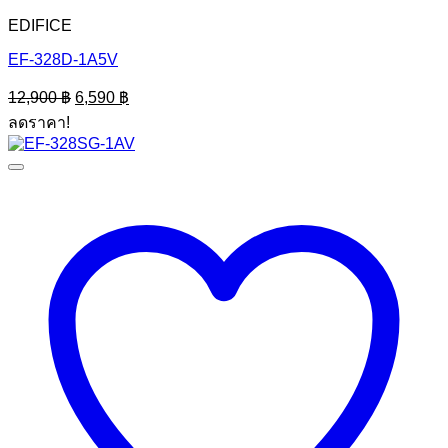
EDIFICE
EF-328D-1A5V
Original
Current
12,900
฿
6,590
฿
price
price
ลดราคา!
was:
is:
12,900 ฿.
6,590 ฿.