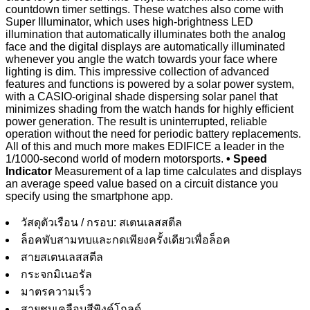
countdown timer settings. These watches also come with
Super Illuminator, which uses high-brightness LED
illumination that automatically illuminates both the analog
face and the digital displays are automatically illuminated
whenever you angle the watch towards your face where
lighting is dim. This impressive collection of advanced
features and functions is powered by a solar power system,
with a CASIO-original shade dispersing solar panel that
minimizes shading from the watch hands for highly efficient
power generation. The result is uninterrupted, reliable
operation without the need for periodic battery replacements.
All of this and much more makes EDIFICE a leader in the
1/1000-second world of modern motorsports.
• Speed
Indicator
Measurement of a lap time calculates and displays
an average speed value based on a circuit distance you
specify using the smartphone app.
วัสดุตัวเรือน / กรอบ: สเตนเลสสตีล
ล็อคพับสามทบและกดเพียงครั้งเดียวเพื่อล็อค
สายสเตนเลสสตีล
กระจกมิเนอรัล
มาตรความเร็ว
สายชุบเคลือบสีพิงค์โกลด์