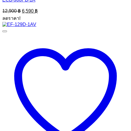
Original
Current
12,900
฿
6,590
฿
price
price
ลดราคา!
was:
is:
12,900 ฿.
6,590 ฿.