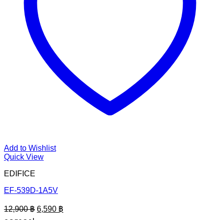
Add to Wishlist
Quick View
EDIFICE
EF-539D-1A5V
Original
Current
12,900
฿
6,590
฿
price
price