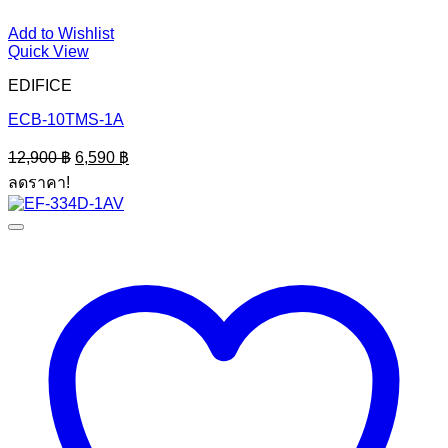
Add to Wishlist
Quick View
EDIFICE
ECB-10TMS-1A
Original
Current
12,900
฿
6,590
฿
price
price
ลดราคา!
was:
is:
12,900 ฿.
6,590 ฿.