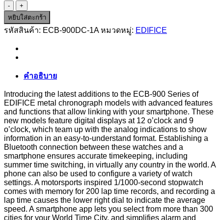
จำนวน
ECB-
หยิบใส่ตะกร้า
900DC-
รหัสสินค้า:
ECB-900DC-1A
หมวดหมู่:
EDIFICE
1A
ชิ้น
คำอธิบาย
Introducing the latest additions to the ECB-900 Series of
EDIFICE metal chronograph models with advanced features
and functions that allow linking with your smartphone. These
new models feature digital displays at 12 o’clock and 9
o’clock, which team up with the analog indications to show
information in an easy-to-understand format. Establishing a
Bluetooth connection between these watches and a
smartphone ensures accurate timekeeping, including
summer time switching, in virtually any country in the world. A
phone can also be used to configure a variety of watch
settings. A motorsports inspired 1/1000-second stopwatch
comes with memory for 200 lap time records, and recording a
lap time causes the lower right dial to indicate the average
speed. A smartphone app lets you select from more than 300
cities for your World Time City, and simplifies alarm and