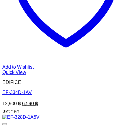
Add to Wishlist
Quick View
EDIFICE
EF-334D-1AV
Original
Current
12,900
฿
6,590
฿
price
price
ลดราคา!
was:
is:
12,900 ฿.
6,590 ฿.