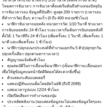
วินาที (สำหรับ 60 นาทีแรก) 1/10 วินาที (หลังจาก 60 นาที)
โหมดการจับเวลา: การจับเวลาตั้งแต่เริ่มต้นถึงตำแหน่งปัจจุบัน
การจับเวลารอบ ข้อมูลที่บันทึก: สูงสุด 200 รายการ (เวลารอบ
ที่ทำการวัด) อื่นๆ: ความเร็ว (0 ถึง 400 หน่วย/ชั่วโมง)
นาฬิกาจับเวลาถอยหลัง หน่วยการวัด: 1/10 วินาที ช่วงเวลา
การนับถอยหลัง: 24 ชั่วโมง ระยะเวลาเริ่มต้นการนับถอยหลังที่
ตั้งได้: 1 วินาทีถึง 24 ชั่วโมง (เพิ่มครั้งละ 1 วินาที, เพิ่มครั้งละ 1
นาที และเพิ่มครั้งละ 1 ชั่วโมง)
นาฬิกาปลุกอเนกประสงค์ที่ทำงานแยกกัน 5 ตัว(ปลุกทุกวัน
ปลุกครั้งเดียว ปลุกตามตารางเวลา)
สัญญาณแจ้งต้นชั่วโมง
คุณสมบัติในการเลื่อนเข็มนาฬิกา (เข็มนาฬิกาจะเลื่อนออก
เพื่อให้ดูข้อมูลบนหน้าปัดดิจิตอลได้สะดวกยิ่งขึ้น)
ตัวแสดงระดับแบตเตอรี่
แสดงปฏิทินแบบเต็มโดยอัตโนมัติ (ถึงปี 2099)
แสดงเวลารูปแบบ 12/24 ชั่วโมง
เปิด/ปิดเสียงการทำงานของปุ่ม
ประหยัดพลังงาน (จอแสดงข้อมูลจะไม่แสดงข้อมูลใดๆและ