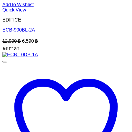
Add to Wishlist
Quick View
EDIFICE
ECB-900BL-2A
Original
Current
12,900
฿
6,590
฿
price
price
ลดราคา!
was:
is:
12,900 ฿.
6,590 ฿.