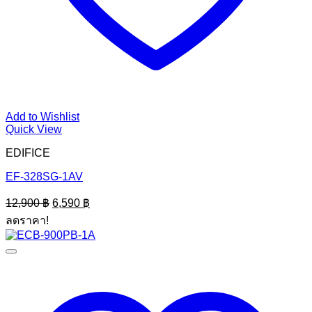
Add to Wishlist
Quick View
EDIFICE
EF-328SG-1AV
Original
Current
12,900
฿
6,590
฿
price
price
ลดราคา!
was:
is:
12,900 ฿.
6,590 ฿.