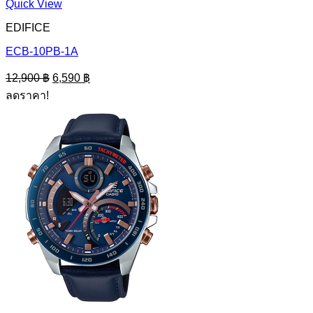
Quick View
EDIFICE
ECB-10PB-1A
Original
Current
12,900
฿
6,590
฿
price
price
ลดราคา!
was:
is:
12,900 ฿.
6,590 ฿.