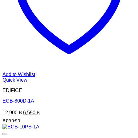
Add to Wishlist
Quick View
EDIFICE
ECB-800D-1A
Original
Current
12,900
฿
6,590
฿
price
price
ลดราคา!
was:
is:
12,900 ฿.
6,590 ฿.