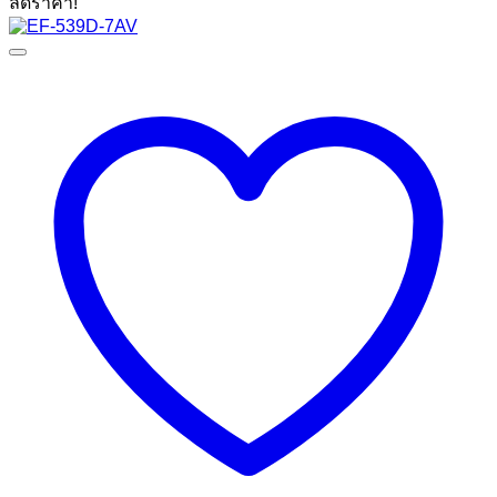
ลดราคา!
was:
is:
12,900 ฿.
6,590 ฿.