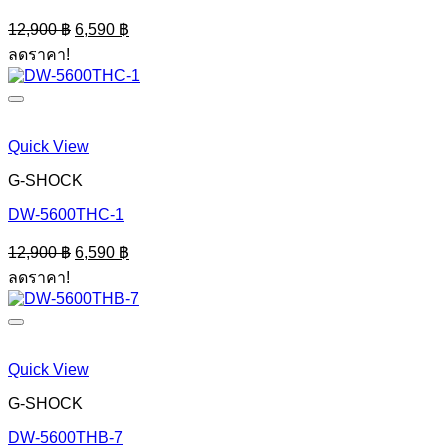
Original
Current
12,900
฿
6,590
฿
price
price
ลดราคา!
was:
is:
12,900 ฿.
6,590 ฿.
Quick View
G-SHOCK
DW-5600THC-1
Original
Current
12,900
฿
6,590
฿
price
price
ลดราคา!
was:
is:
12,900 ฿.
6,590 ฿.
Quick View
G-SHOCK
DW-5600THB-7