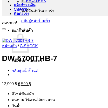
PRO TREK
แจ้งชำระเงิน
บทความ
ไม่มีสินค้าในตะกร้า
ติดต่อเรา
กลับสู่หน้าร้านค้า
ลดราคา!
ตะกร้าสินค้า
หน้าหลัก
/
G-SHOCK
DW-5700THB-7
ไม่มีสินค้าในตะกร้า
กลับสู่หน้าร้านค้า
Original
Current
12,900
฿
6,590
฿
price
price
was:
is:
ดีไซน์ทันสมัย
12,900 ฿.
6,590 ฿.
ทนทาน ใช้งานได้ยาวนาน
กันน้ำ