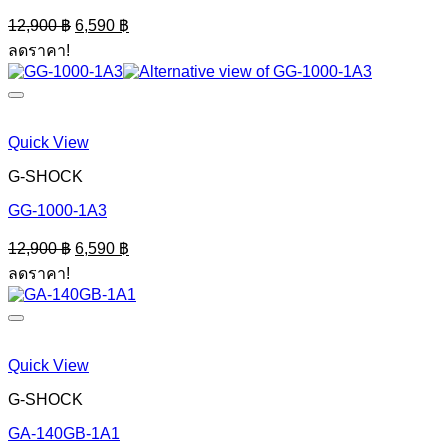
Original
Current
12,900
฿
6,590
฿
price
price
ลดราคา!
was:
is:
12,900 ฿.
6,590 ฿.
Quick View
G-SHOCK
GG-1000-1A3
Original
Current
12,900
฿
6,590
฿
price
price
ลดราคา!
was:
is:
12,900 ฿.
6,590 ฿.
Quick View
G-SHOCK
GA-140GB-1A1