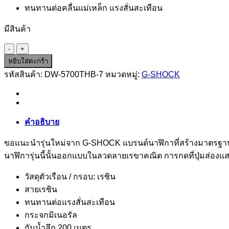
ทนทานต่อคลื่นแม่เหล็ก แรงสั่นสะเทือน
มีสินค้า
จำนวน
DW-
หยิบใส่ตะกร้า
5700THB-
รหัสสินค้า:
DW-5700THB-7
หมวดหมู่:
G-SHOCK
7
ชิ้น
คำอธิบาย
ขอแนะนำรุ่นใหม่จาก G-SHOCK แบรนด์นาฬิกาที่สร้างมาตรฐานใหม
นาฬิการุ่นนี้นั้นออกแบบในลวดลายเรขาคณิต การกดที่ปุ่มส่อ
วัสดุตัวเรือน / กรอบ: เรซิน
สายเรซิน
ทนทานต่อแรงสั่นสะเทือน
กระจกมิเนอรัล
กันน้ำลึก 200 เมตร