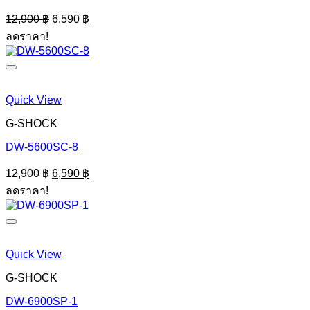
Original
Current
12,900
฿
6,590
฿
price
price
ลดราคา!
was:
is:
12,900 ฿.
6,590 ฿.
Quick View
G-SHOCK
DW-5600SC-8
Original
Current
12,900
฿
6,590
฿
price
price
ลดราคา!
was:
is:
12,900 ฿.
6,590 ฿.
Quick View
G-SHOCK
DW-6900SP-1