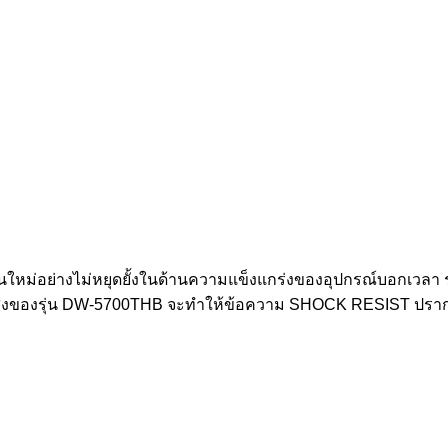
่อย่างไม่หยุดยั้งในด้านความแข็งแกร่งของอุปกรณ์บอกเวลา รุ่น
งแสงของรุ่น DW-5700THB จะทำให้ข้อความ SHOCK RESIST ปรากฏข